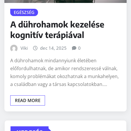
EGÉSZSÉG
A dührohamok kezelése
kognitív terápiával
Viki
dec 14, 2025
0
A dührohamok mindannyiunk életében
előfordulhatnak, de amikor rendszeressé válnak,
komoly problémákat okozhatnak a munkahelyen,
a családban vagy a társas kapcsolatokban.…
READ MORE