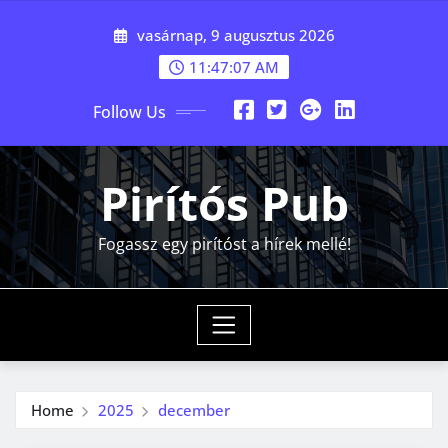
Skip
vasárnap, 9 augusztus 2026
to
content
11:47:08 AM
Follow Us
Pirítós Pub
Fogassz egy pirítóst a hírek mellé!
Home
2025
december