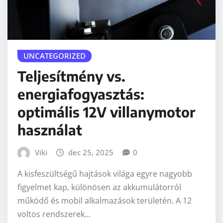
UNCATEGORIZED
Teljesítmény vs.
energiafogyasztás:
optimális 12V villanymotor
használat
Viki
dec 25, 2025
0
A kisfeszültségű hajtások világa egyre nagyobb
figyelmet kap, különösen az akkumulátorról
működő és mobil alkalmazások területén. A 12
voltos rendszerek…