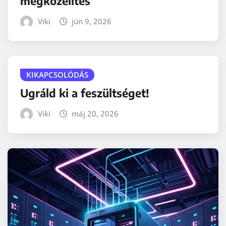
megközelítés
Viki
jún 9, 2026
KIKAPCSOLÓDÁS
Ugráld ki a feszültséget!
Viki
máj 20, 2026