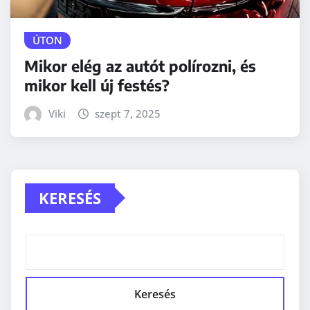
ÚTON
Mikor elég az autót polírozni, és
mikor kell új festés?
Viki
szept 7, 2025
KERESÉS
Keresés