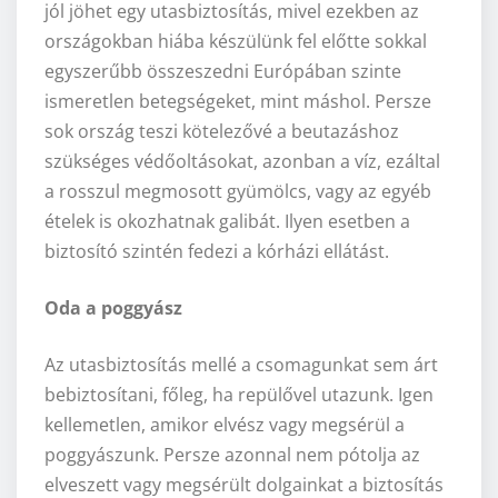
jól jöhet egy utasbiztosítás, mivel ezekben az
országokban hiába készülünk fel előtte sokkal
egyszerűbb összeszedni Európában szinte
ismeretlen betegségeket, mint máshol. Persze
sok ország teszi kötelezővé a beutazáshoz
szükséges védőoltásokat, azonban a víz, ezáltal
a rosszul megmosott gyümölcs, vagy az egyéb
ételek is okozhatnak galibát. Ilyen esetben a
biztosító szintén fedezi a kórházi ellátást.
Oda a poggyász
Az utasbiztosítás mellé a csomagunkat sem árt
bebiztosítani, főleg, ha repülővel utazunk. Igen
kellemetlen, amikor elvész vagy megsérül a
poggyászunk. Persze azonnal nem pótolja az
elveszett vagy megsérült dolgainkat a biztosítás