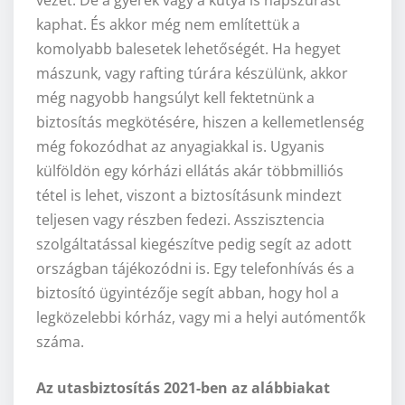
vezet. De a gyerek vagy a kutya is napszúrást
kaphat. És akkor még nem említettük a
komolyabb balesetek lehetőségét. Ha hegyet
mászunk, vagy rafting túrára készülünk, akkor
még nagyobb hangsúlyt kell fektetnünk a
biztosítás megkötésére, hiszen a kellemetlenség
még fokozódhat az anyagiakkal is. Ugyanis
külföldön egy kórházi ellátás akár többmilliós
tétel is lehet, viszont a biztosításunk mindezt
teljesen vagy részben fedezi. Asszisztencia
szolgáltatással kiegészítve pedig segít az adott
országban tájékozódni is. Egy telefonhívás és a
biztosító ügyintézője segít abban, hogy hol a
legközelebbi kórház, vagy mi a helyi autómentők
száma.
Az utasbiztosítás 2021-ben az alábbiakat