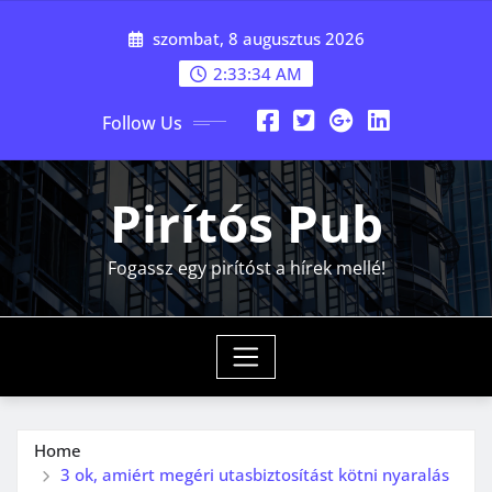
Skip
szombat, 8 augusztus 2026
to
content
2:33:35 AM
Follow Us
Pirítós Pub
Fogassz egy pirítóst a hírek mellé!
Home
3 ok, amiért megéri utasbiztosítást kötni nyaralás