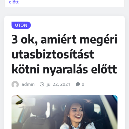
előtt
ÚTON
3 ok, amiért megéri
utasbiztosítást
kötni nyaralás előtt
admin
júl 22, 2021
0